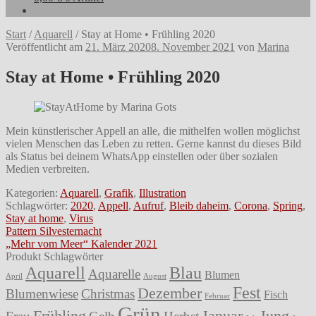
Start
/
Aquarell
/
Stay at Home • Frühling 2020
Veröffentlicht am
21. März 2020
8. November 2021
von
Marina
Stay at Home • Frühling 2020
Mein künstlerischer Appell an alle, die mithelfen wollen möglichst
vielen Menschen das Leben zu retten. Gerne kannst du dieses Bild
als Status bei deinem WhatsApp einstellen oder über sozialen
Medien verbreiten.
Kategorien:
Aquarell
,
Grafik
,
Illustration
Schlagwörter:
2020
,
Appell
,
Aufruf
,
Bleib daheim
,
Corona
,
Spring
,
Stay at home
,
Virus
Beitragsnavigation
Vorheriger
Pattern Silvesternacht
Beitrag:
Nächster
„Mehr vom Meer“ Kalender 2021
Beitrag:
Produkt Schlagwörter
Aquarell
Blau
Aquarelle
Blumen
April
August
Fest
Dezember
Blumenwiese
Christmas
Fisch
Februar
Grün
Frühling
Januar
Jung