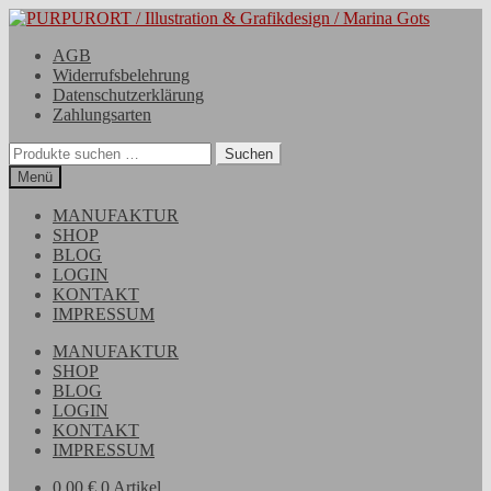
Zur
Zum
Navigation
Inhalt
AGB
springen
springen
Widerrufsbelehrung
Datenschutzerklärung
Zahlungsarten
Suchen
Suchen
nach:
Menü
MANUFAKTUR
SHOP
BLOG
LOGIN
KONTAKT
IMPRESSUM
MANUFAKTUR
SHOP
BLOG
LOGIN
KONTAKT
IMPRESSUM
0,00
€
0 Artikel