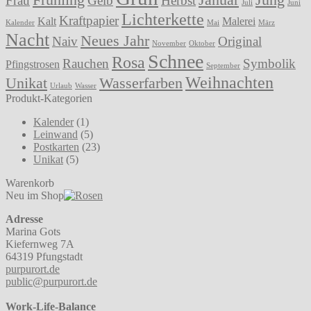
Frau
Gelb
Herbst
Juli
Juni
Lichterkette
Kraftpapier
Kalt
Malerei
Kalender
Mai
März
Nacht
Neues Jahr
Naiv
Original
November
Oktober
Schnee
Rosa
Rauchen
Symbolik
Pfingstrosen
September
Weihnachten
Unikat
Wasserfarben
Urlaub
Wasser
Produkt-Kategorien
Kalender
(1)
Leinwand
(5)
Postkarten
(23)
Unikat
(5)
Warenkorb
Neu im Shop
Adresse
Marina Gots
Kiefernweg 7A
64319 Pfungstadt
purpurort.de
public@purpurort.de
Work-Life-Balance