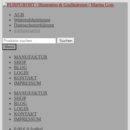
Zur
Zum
Navigation
Inhalt
AGB
springen
springen
Widerrufsbelehrung
Datenschutzerklärung
Zahlungsarten
Suchen
Suchen
nach:
Menü
MANUFAKTUR
SHOP
BLOG
LOGIN
KONTAKT
IMPRESSUM
MANUFAKTUR
SHOP
BLOG
LOGIN
KONTAKT
IMPRESSUM
0,00
€
0 Artikel