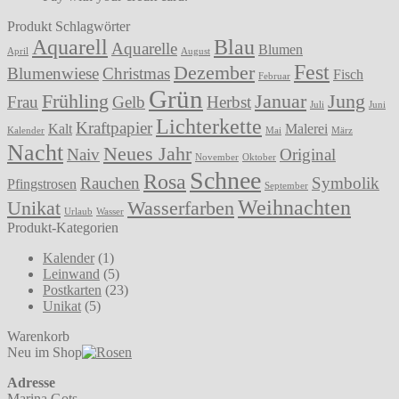
Produkt Schlagwörter
Aquarell
Blau
Aquarelle
Blumen
April
August
Fest
Dezember
Blumenwiese
Christmas
Fisch
Februar
Grün
Frühling
Januar
Jung
Frau
Gelb
Herbst
Juli
Juni
Lichterkette
Kraftpapier
Kalt
Malerei
Kalender
Mai
März
Nacht
Neues Jahr
Naiv
Original
November
Oktober
Schnee
Rosa
Rauchen
Symbolik
Pfingstrosen
September
Weihnachten
Unikat
Wasserfarben
Urlaub
Wasser
Produkt-Kategorien
Kalender
(1)
Leinwand
(5)
Postkarten
(23)
Unikat
(5)
Warenkorb
Neu im Shop
Adresse
Marina Gots