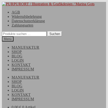
Zur
Zum
Navigation
Inhalt
AGB
springen
springen
Widerrufsbelehrung
Datenschutzerklärung
Zahlungsarten
Suchen
Suchen
nach:
Menü
MANUFAKTUR
SHOP
BLOG
LOGIN
KONTAKT
IMPRESSUM
MANUFAKTUR
SHOP
BLOG
LOGIN
KONTAKT
IMPRESSUM
0,00
€
0 Artikel