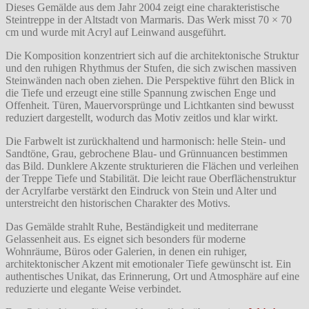
Dieses Gemälde aus dem Jahr 2004 zeigt eine charakteristische
Steintreppe in der Altstadt von Marmaris. Das Werk misst 70 × 70
cm und wurde mit Acryl auf Leinwand ausgeführt.
Die Komposition konzentriert sich auf die architektonische Struktur
und den ruhigen Rhythmus der Stufen, die sich zwischen massiven
Steinwänden nach oben ziehen. Die Perspektive führt den Blick in
die Tiefe und erzeugt eine stille Spannung zwischen Enge und
Offenheit. Türen, Mauervorsprünge und Lichtkanten sind bewusst
reduziert dargestellt, wodurch das Motiv zeitlos und klar wirkt.
Die Farbwelt ist zurückhaltend und harmonisch: helle Stein- und
Sandtöne, Grau, gebrochene Blau- und Grünnuancen bestimmen
das Bild. Dunklere Akzente strukturieren die Flächen und verleihen
der Treppe Tiefe und Stabilität. Die leicht raue Oberflächenstruktur
der Acrylfarbe verstärkt den Eindruck von Stein und Alter und
unterstreicht den historischen Charakter des Motivs.
Das Gemälde strahlt Ruhe, Beständigkeit und mediterrane
Gelassenheit aus. Es eignet sich besonders für moderne
Wohnräume, Büros oder Galerien, in denen ein ruhiger,
architektonischer Akzent mit emotionaler Tiefe gewünscht ist. Ein
authentisches Unikat, das Erinnerung, Ort und Atmosphäre auf eine
reduzierte und elegante Weise verbindet.