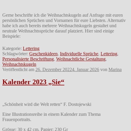
Gerne beschrifte ich die Weihnachtskugeln auf Anfrage mit euren
persönlichen Sprüchen und Vornamen für eure Liebsten. Alternativ
habe ich auch bereits mehrere Weihnachtskugeln gestaltet und
neutrale Weihnachtssprüche darauf platziert. Hier sind einige
Beispiele:
Kategorie:
Lettering
Schlagwörter:
Geschenkideen
,
Individuelle Sprüche
,
Lettering
,
Personalisierte Beschriftung
,
Weihnachtliche Gestaltung
,
Weihnachtskugeln
Veröffentlicht am
26. Dezember 2022
4. Januar 2026
von
Marina
Kalender 2023 „Sie“
„Schönheit wird die Welt retten“ F. Dostojewski
Eine Illustrationsreihe in einem Kalender zum Thema
Frauenportraits.
Grösse: 30 x 42 cm, Papier: 230 Gr