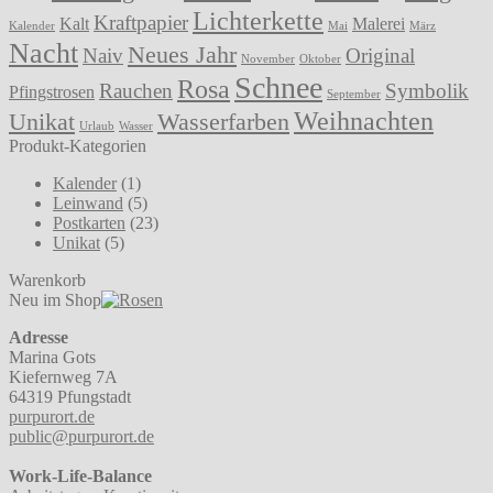
Lichterkette
Kraftpapier
Kalt
Malerei
Kalender
Mai
März
Nacht
Neues Jahr
Naiv
Original
November
Oktober
Schnee
Rosa
Rauchen
Symbolik
Pfingstrosen
September
Weihnachten
Unikat
Wasserfarben
Urlaub
Wasser
Produkt-Kategorien
Kalender
(1)
Leinwand
(5)
Postkarten
(23)
Unikat
(5)
Warenkorb
Neu im Shop
Adresse
Marina Gots
Kiefernweg 7A
64319 Pfungstadt
purpurort.de
public@purpurort.de
Work-Life-Balance