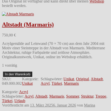
Das Original ist verfügbar und kann direkt über meinen
Webshop
bestellt werden.
Altstadt (Marmaris)
750,00
€
Acrylgemälde auf Leinwand (70 × 70 cm) aus dem Jahr 2004 mit
Motiv einer Steintreppe in der Altstadt von Marmaris. Mediterrane
Architektur, ruhige Farbpalette und zeitlose Atmosphäre.
Originalkunstwerk, Unikat, online im Webshop erhältlich.
1 vorrätig
A
In den Warenkorb
l
SKU:
Kategorie:
Schlagwörter:
Unikat
, 
Original
, 
Altstadt
, 
t
049.000.002
Unikat
Acryl
, 
Türkei
, 
Marmaris
s
t
Kategorie:
Acryl
a
Schlagwörter:
Acryl
,
Altstadt
,
Marmaris
,
Sommer
,
Struktur
,
Treppe
,
d
Türkei
,
Urlaub
t
Veröffentlicht am
13. März 2025
6. Januar 2026
von
Marina
(