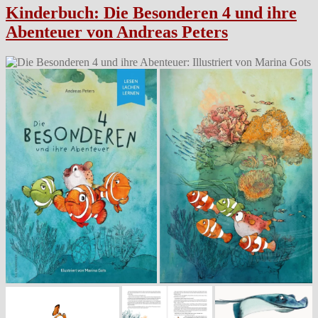
M
Kinderbuch: Die Besonderen 4 und ihre
a
Abenteuer von Andreas Peters
r
m
a
r
i
s
)
M
e
n
g
e