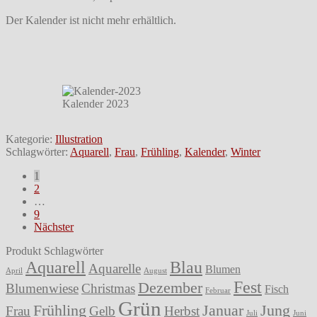
Der Kalender ist nicht mehr erhältlich.
Kalender 2023
Kategorie:
Illustration
Schlagwörter:
Aquarell
,
Frau
,
Frühling
,
Kalender
,
Winter
Seitennummerierung
1
2
der
…
Beiträge
9
Nächster
Produkt Schlagwörter
Aquarell
Blau
Aquarelle
Blumen
April
August
Fest
Dezember
Blumenwiese
Christmas
Fisch
Februar
Grün
Frühling
Januar
Jung
Frau
Gelb
Herbst
Juli
Juni