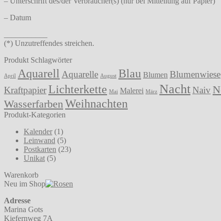
– Unterschrift des/der Verbraucher(s) (nur bei Mitteilung auf Papier)
– Datum
___________
(*) Unzutreffendes streichen.
Produkt Schlagwörter
Aquarell
Blau
Aquarelle
Blumenwiese
Blumen
April
August
Nacht
Lichterkette
N
Kraftpapier
Naiv
Malerei
Mai
März
Weihnachten
Wasserfarben
Produkt-Kategorien
Kalender
(1)
Leinwand
(5)
Postkarten
(23)
Unikat
(5)
Warenkorb
Neu im Shop
Adresse
Marina Gots
Kiefernweg 7A