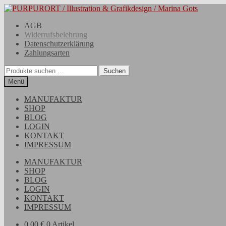
Zur
Zum
Navigation
Inhalt
AGB
springen
springen
Widerrufsbelehrung
Datenschutzerklärung
Zahlungsarten
Suchen
Suchen
nach:
Menü
MANUFAKTUR
SHOP
BLOG
LOGIN
KONTAKT
IMPRESSUM
MANUFAKTUR
SHOP
BLOG
LOGIN
KONTAKT
IMPRESSUM
0,00
€
0 Artikel