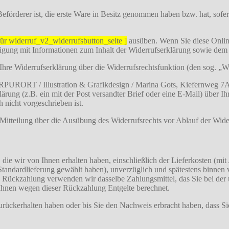
 Beförderer ist, die erste Ware in Besitz genommen haben bzw. hat, sof
 für widerruf_v2_widerrufsbutton_seite ]
ausüben. Wenn Sie diese Online
tigung mit Informationen zum Inhalt der Widerrufserklärung sowie dem
f Ihre Widerrufserklärung über die Widerrufsrechtsfunktion (den sog. „
RPURORT / Illustration & Grafikdesign / Marina Gots, Kiefernweg 7
ärung (z.B. ein mit der Post versandter Brief oder eine E-Mail) über I
 nicht vorgeschrieben ist.
e Mitteilung über die Ausübung des Widerrufsrechts vor Ablauf der Wide
die wir von Ihnen erhalten haben, einschließlich der Lieferkosten (mit
e Standardlieferung gewählt haben), unverzüglich und spätestens binne
se Rückzahlung verwenden wir dasselbe Zahlungsmittel, das Sie bei der 
 Ihnen wegen dieser Rückzahlung Entgelte berechnet.
rückerhalten haben oder bis Sie den Nachweis erbracht haben, dass Si