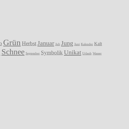
Grün
Januar
Jung
b
Herbst
Kalt
Juli
Juni
Kalender
Schnee
a
Unikat
Symbolik
September
Urlaub
Wasser