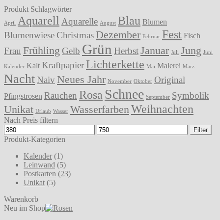
Beliebtheit
Produkt Schlagwörter
sortiert
Aquarell
Blau
Aquarelle
Blumen
April
August
Fest
Dezember
Blumenwiese
Christmas
Fisch
Februar
Grün
Frühling
Januar
Jung
Frau
Gelb
Herbst
Juli
Juni
Lichterkette
Kraftpapier
Kalt
Malerei
Kalender
Mai
März
Nacht
Neues Jahr
Naiv
Original
November
Oktober
Schnee
Rosa
Rauchen
Symbolik
Pfingstrosen
September
Weihnachten
Unikat
Wasserfarben
Urlaub
Wasser
Nach Preis filtern
Min.
Max.
Filter
Preis
Preis
Produkt-Kategorien
Kalender
(1)
Leinwand
(5)
Postkarten
(23)
Unikat
(5)
Warenkorb
Neu im Shop