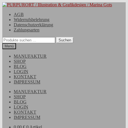
Zur
Zum
Navigation
Inhalt
AGB
springen
springen
Widerrufsbelehrung
Datenschutzerklärung
Zahlungsarten
Suchen
Suchen
nach:
Menü
MANUFAKTUR
SHOP
BLOG
LOGIN
KONTAKT
IMPRESSUM
MANUFAKTUR
SHOP
BLOG
LOGIN
KONTAKT
IMPRESSUM
0,00
€
0 Artikel