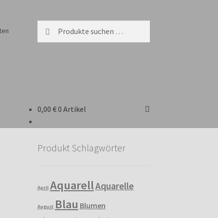
Suchen
Suchen
ten
nach:
0,00
€
0 Artikel
Produkt Schlagwörter
Aquarell
Aquarelle
April
Blau
Blumen
August