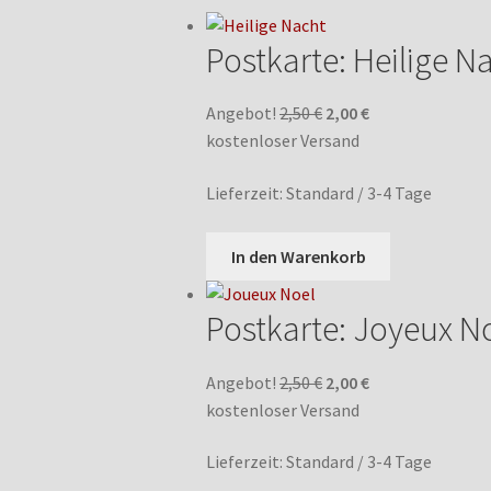
sortiert
Postkarte: Heilige N
Ursprünglicher
Aktueller
Angebot!
2,50
€
2,00
€
Preis
Preis
kostenloser Versand
war:
ist:
Lieferzeit:
Standard / 3-4 Tage
2,50 €
2,00 €.
In den Warenkorb
Postkarte: Joyeux N
Ursprünglicher
Aktueller
Angebot!
2,50
€
2,00
€
Preis
Preis
kostenloser Versand
war:
ist:
Lieferzeit:
Standard / 3-4 Tage
2,50 €
2,00 €.