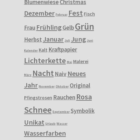
Blumenwiese
Christmas
Fest
Dezember
Fisch
Februar
Grün
Frühling
Frau
Gelb
Januar
Jung
Herbst
Juli
Juni
Kraftpapier
Kalt
Kalender
Lichterkette
Malerei
Mai
Nacht
Neues
Naiv
März
Jahr
Original
November
Oktober
Rosa
Rauchen
Pfingstrosen
Schnee
Symbolik
September
Unikat
Urlaub
Wasser
Wasserfarben