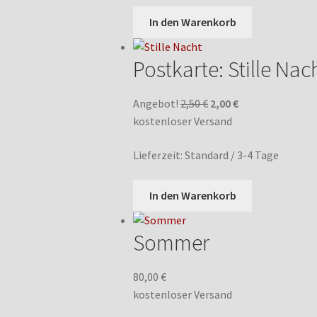
In den Warenkorb
Postkarte: Stille Nac
Ursprünglicher
Aktueller
Angebot!
2,50
€
2,00
€
Preis
Preis
kostenloser Versand
war:
ist:
Lieferzeit:
Standard / 3-4 Tage
2,50 €
2,00 €.
In den Warenkorb
Sommer
80,00
€
kostenloser Versand