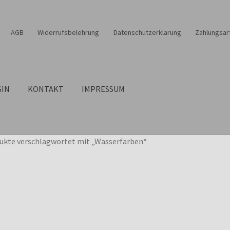
AGB
Widerrufsbelehrung
Datenschutzerklärung
Zahlungsar
GIN
KONTAKT
IMPRESSUM
ukte verschlagwortet mit „Wasserfarben“
it