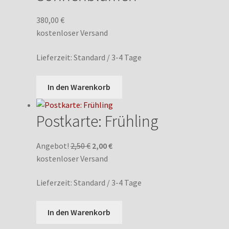
380,00
€
kostenloser Versand
Lieferzeit:
Standard / 3-4 Tage
In den Warenkorb
Postkarte: Frühling
Ursprünglicher
Aktueller
Angebot!
2,50
€
2,00
€
Preis
Preis
kostenloser Versand
war:
ist:
Lieferzeit:
Standard / 3-4 Tage
2,50 €
2,00 €.
In den Warenkorb