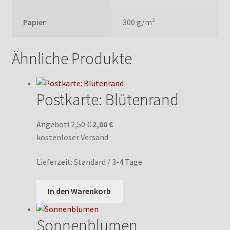
Papier
300 g/m²
Ähnliche Produkte
Postkarte: Blütenrand
Ursprünglicher
Aktueller
Angebot!
2,50
€
2,00
€
Preis
Preis
kostenloser Versand
war:
ist:
Lieferzeit:
Standard / 3-4 Tage
2,50 €
2,00 €.
In den Warenkorb
Sonnenblumen