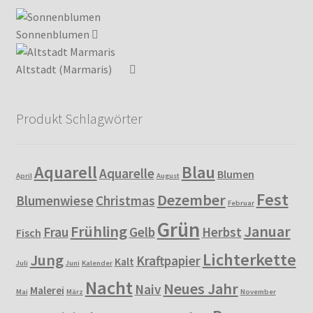
Sonnenblumen
Altstadt (Marmaris)
Produkt Schlagwörter
Aquarell
Blau
Aquarelle
Blumen
April
August
Fest
Dezember
Blumenwiese
Christmas
Februar
Grün
Frühling
Januar
Frau
Gelb
Herbst
Fisch
Lichterkette
Jung
Kraftpapier
Kalt
Juli
Juni
Kalender
Nacht
Neues Jahr
Naiv
Malerei
Mai
März
November