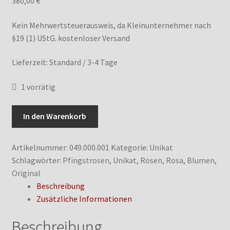
380,00
€
IMPRESSUM
Kein Mehrwertsteuerausweis, da Kleinunternehmer nach
§19 (1) UStG.
kostenloser Versand
Lieferzeit:
Standard / 3-4 Tage
1 vorrätig
Rosen
In den Warenkorb
Menge
Artikelnummer:
049.000.001
Kategorie:
Unikat
Schlagwörter:
Pfingstrosen
,
Unikat
,
Rosen
,
Rosa
,
Blumen
,
Original
Beschreibung
Zusätzliche Informationen
Beschreibung