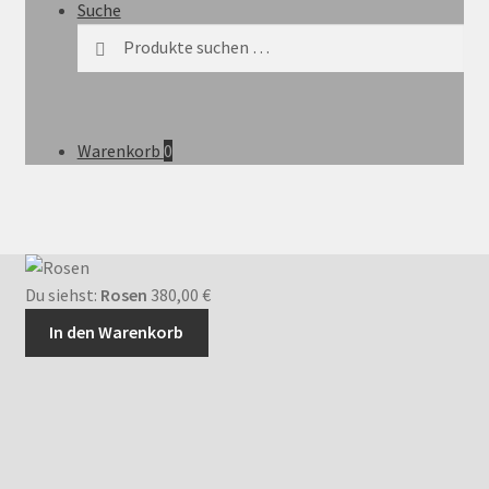
Suche
Suchen
Suchen
nach:
Warenkorb
0
Du siehst:
Rosen
380,00
€
In den Warenkorb