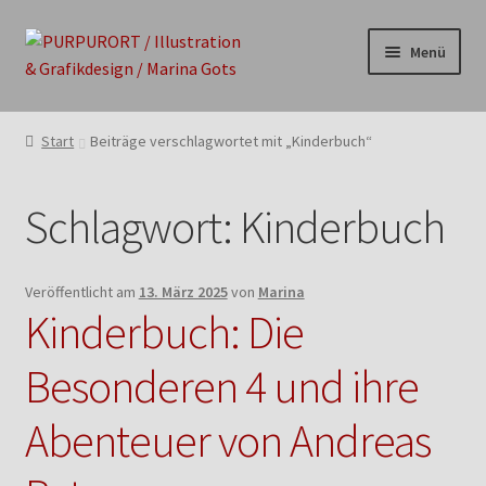
Zur
Zum
Menü
Navigation
Inhalt
springen
springen
MANUFAKTUR
Start
Beiträge verschlagwortet mit „Kinderbuch“
SHOP
Schlagwort:
Kinderbuch
BLOG
LOGIN
Veröffentlicht am
13. März 2025
von
Marina
Kinderbuch: Die
KONTAKT
Besonderen 4 und ihre
IMPRESSUM
Abenteuer von Andreas