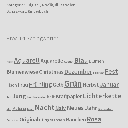
Kategorien:
Digital
,
Grafik
,
Illustration
Schlagwort:
Kinderbuch
Produkt Schlagwörter
Aquarell
Blau
Aquarelle
Blumen
April
August
Fest
Dezember
Blumenwiese
Christmas
Februar
Grün
Frühling
Januar
Frau
Gelb
Herbst
Fisch
Lichterkette
Jung
Kraftpapier
Kalt
Juli
Juni
Kalender
Nacht
Neues Jahr
Naiv
Malerei
Mai
März
November
Rosa
Original
Rauchen
Pfingstrosen
Oktober