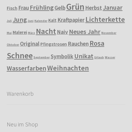
Grün
Frühling
Januar
Frau
Gelb
Herbst
Fisch
Lichterkette
Jung
Kraftpapier
Kalt
Juli
Juni
Kalender
Nacht
Neues Jahr
Naiv
Malerei
Mai
März
November
Rosa
Original
Rauchen
Pfingstrosen
Oktober
Schnee
Unikat
Symbolik
September
Urlaub
Wasser
Weihnachten
Wasserfarben
Warenkorb
Neu im Shop