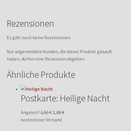
Rezensionen
Es gibt noch keine Rezensionen.
Nur angemeldete Kunden, die dieses Produkt gekauft
haben, dürfen eine Rezension abgeben.
Ähnliche Produkte
Postkarte: Heilige Nacht
Ursprünglicher
Aktueller
Angebot!
2,50
€
2,00
€
Preis
Preis
kostenloser Versand
war:
ist: