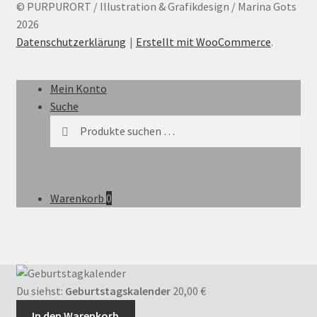
© PURPURORT / Illustration & Grafikdesign / Marina Gots
2026
Datenschutzerklärung
Erstellt mit WooCommerce
.
Mein Konto
Suche
Suchen
Suchen
nach:
Warenkorb
0
Du siehst:
Geburtstagskalender
20,00
€
In den Warenkorb