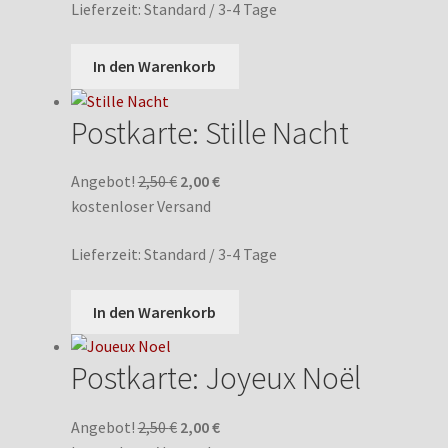
Lieferzeit:
Standard / 3-4 Tage
2,50 €
2,00 €.
In den Warenkorb
Postkarte: Stille Nacht
Ursprünglicher
Aktueller
Angebot!
2,50
€
2,00
€
Preis
Preis
kostenloser Versand
war:
ist:
Lieferzeit:
Standard / 3-4 Tage
2,50 €
2,00 €.
In den Warenkorb
Postkarte: Joyeux Noël
Ursprünglicher
Aktueller
Angebot!
2,50
€
2,00
€