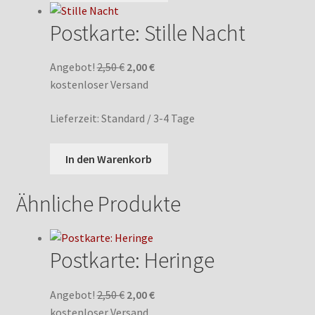
Postkarte: Stille Nacht
Ursprünglicher
Aktueller
Angebot!
2,50
€
2,00
€
Preis
Preis
kostenloser Versand
war:
ist:
Lieferzeit:
Standard / 3-4 Tage
2,50 €
2,00 €.
In den Warenkorb
Ähnliche Produkte
Postkarte: Heringe
Ursprünglicher
Aktueller
Angebot!
2,50
€
2,00
€
Preis
Preis
kostenloser Versand