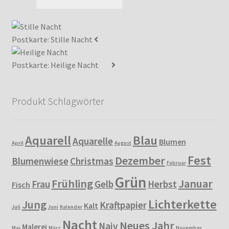
Postkarte: Stille Nacht
Postkarte: Heilige Nacht
Produkt Schlagwörter
Aquarell
Blau
Aquarelle
Blumen
April
August
Fest
Dezember
Blumenwiese
Christmas
Februar
Grün
Frühling
Januar
Frau
Gelb
Herbst
Fisch
Lichterkette
Jung
Kraftpapier
Kalt
Juli
Juni
Kalender
Nacht
Neues Jahr
Naiv
Malerei
Mai
März
November