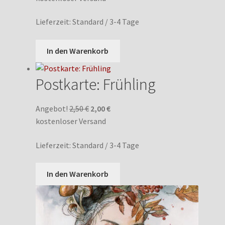
war:
ist:
Lieferzeit:
Standard / 3-4 Tage
2,50 €
2,00 €.
In den Warenkorb
Postkarte: Frühling
Ursprünglicher
Aktueller
Angebot!
2,50
€
2,00
€
Preis
Preis
kostenloser Versand
war:
ist:
Lieferzeit:
Standard / 3-4 Tage
2,50 €
2,00 €.
In den Warenkorb