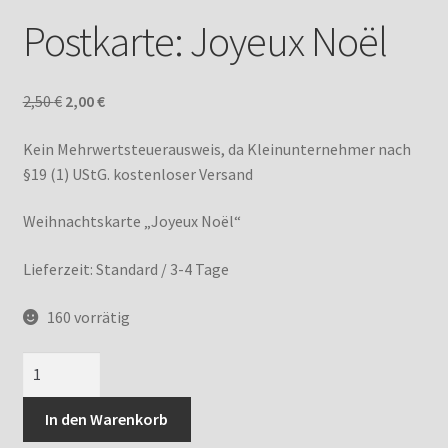
Postkarte: Joyeux Noël
IMPRESSUM
Ursprünglicher
Aktueller
2,50
€
2,00
€
Preis
Preis
Kein Mehrwertsteuerausweis, da Kleinunternehmer nach
war:
ist:
§19 (1) UStG.
kostenloser Versand
2,50 €
2,00 €.
Weihnachtskarte „Joyeux Noël“
Lieferzeit:
Standard / 3-4 Tage
160 vorrätig
Postkarte:
Joyeux
Noël
In den Warenkorb
Menge