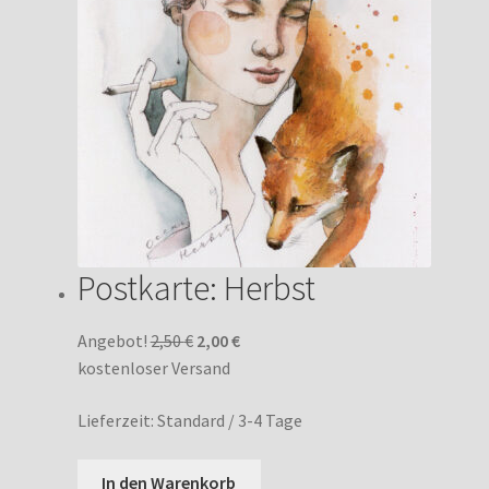
Postkarte: Herbst
Ursprünglicher
Aktueller
Angebot!
2,50
€
2,00
€
Preis
Preis
kostenloser Versand
war:
ist:
Lieferzeit:
Standard / 3-4 Tage
2,50 €
2,00 €.
In den Warenkorb