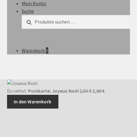
Mein Konto
Suche
Suchen
Suchen
nach:
Warenkorb
0
Ursprünglicher
Aktueller
Du siehst:
Postkarte: Joyeux Noël
2,50
€
2,00
€
Preis
Preis
In den Warenkorb
war:
ist:
2,50 €
2,00 €.