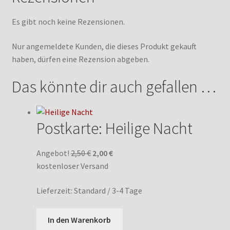
Es gibt noch keine Rezensionen.
Nur angemeldete Kunden, die dieses Produkt gekauft
haben, dürfen eine Rezension abgeben.
Das könnte dir auch gefallen …
Postkarte: Heilige Nacht
Ursprünglicher
Aktueller
Angebot!
2,50
€
2,00
€
Preis
Preis
kostenloser Versand
war:
ist:
Lieferzeit:
Standard / 3-4 Tage
2,50 €
2,00 €.
In den Warenkorb