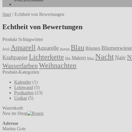
Start
/
Echtheit von Bewertungen
Echtheit von Bewertungen
Produkt Schlagwörter
Aquarell
Blau
Aquarelle
Blumenwiese
Blumen
April
August
Nacht
Lichterkette
N
Kraftpapier
Naiv
Malerei
Mai
März
Weihnachten
Wasserfarben
Produkt-Kategorien
Kalender
(1)
Leinwand
(5)
Postkarten
(23)
Unikat
(5)
Warenkorb
Neu im Shop
Adresse
Marina Gots