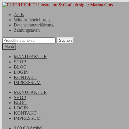
Zur
Zum
Navigation
Inhalt
AGB
springen
springen
Widerrufsbelehrung
Datenschutzerklärung
Zahlungsarten
Suchen
Suchen
nach:
Menü
MANUFAKTUR
SHOP
BLOG
LOGIN
KONTAKT
IMPRESSUM
MANUFAKTUR
SHOP
BLOG
LOGIN
KONTAKT
IMPRESSUM
0,00
€
0 Artikel