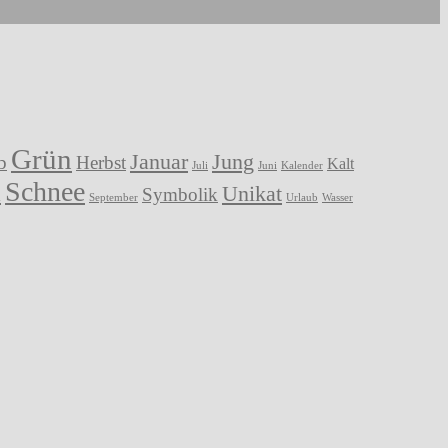
Grün
Januar
Jung
b
Herbst
Kalt
Juli
Juni
Kalender
Schnee
a
Unikat
Symbolik
September
Urlaub
Wasser